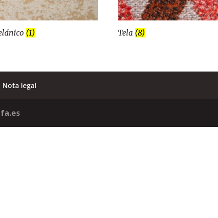
elánico
(1)
Tela
(8)
Nota legal
fa.es